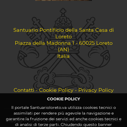
Santuario Pontificio della Santa Casa di
Loreto
Piazza della Madonna 1 - 60025 Loreto
(AN)
Italia
Contatti
-
Cookie Policy
-
Privacy Policy
COOKIE POLICY
Il portale Santuarioloreto.va utilizza cookies tecnici o
assimilati per rendere più agevole la navigazione e
garantire la fruizione dei servizi ed anche cookies tecnici e
Copyright © 2021-2026 Santuario Pontificio della Santa
di analisi di terze parti. Chiudendo questo banner
Casa di Loreto. All Rights Reserved.