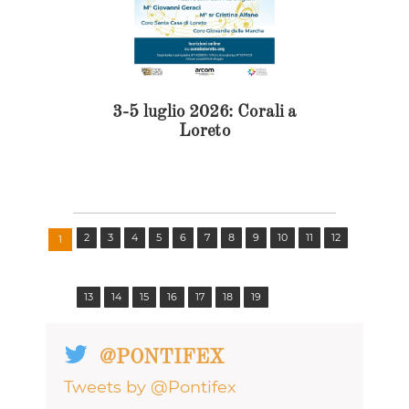
3-5 luglio 2026: Corali a
Loreto
2
3
4
5
6
7
8
9
10
11
12
1
13
14
15
16
17
18
19
@PONTIFEX
Tweets by @Pontifex