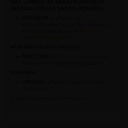
DAL LUNEDI' AL SABATO ANGELUS
/REGINA COELI E SANTO ROSARIO
ORE 12.00
in diretta su
VaticanMedia, Social CEI, Telepace,
emittenti diocesane e
YouTube
"Santa Casa Loreto"
OGNI SABATO SANTO ROSARIO
ORE 21.00
in
Streaming
e in Tv su
Telepace e emittenti diocesane
DOMENICA
ORE 10.00
S.Messa_ Telepace, emittenti
diocesane e
Streaming
Il canale di streaming del Santuario è
youtube “Santa
Casa Loreto”