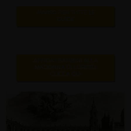
AVVISO PER TUTTE LE
GUIDE
AFFIDA I BAMBINI ALLA
MADONNA DI LORETO:
CLICCA QUI