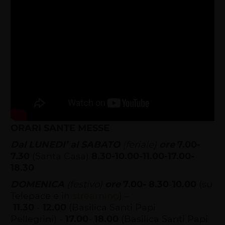
ORARI SANTE MESSE
Dal LUNEDI’ al SABATO
(feriale)
ore
7.00-
7.30
(Santa Casa)
8.30-10.00-11.00-17.00-
18.30
DOMENICA
(festivo)
ore
7.00-
8.30
-
10.00
(su
Telepace e in
streaming
) –
11.30
-
12.00
(Basilica Santi Papi
Pellegrini) -
17.00
-
18.00
(Basilica Santi Papi