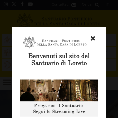
Contattaci
Cerca
IT
INVIA LA TUA
SOSTIENI IL
PREGHIERA
SANTUARIO
x
ACCENDI LA TUA
OFFRI UNA S. MESSA
Benvenuti sul sito del
CANDELA
Santuario di Loreto
GUIDA ALLA BASILICA
VISITA IL NOSTRO
NEGOZIO