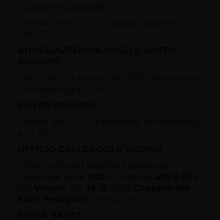
(Cappella Spagnola)
Giovedì alle 21.00 e il Sabato dalle 9.00
alle 12.00
ANGELUS/REGINA COELI E SANTO
ROSARIO
Dal lunedì al sabato alle 12.00 (trasmesso
in streaming e in Tv)
SANTO ROSARIO
Sabato ore 21.00 (trasmesso in streaming
e in Tv)
UFFICIO DELLE LODI E VESPRO
I frati invitano i fedeli ad unirsi alla
preghiere delle
lodi
al mattino
alle 6.30
e
del
Vespro
alle
19.10
nella
Cappella dei
Santi Pellegrini
(Pomarancio)
SCALA SANTA