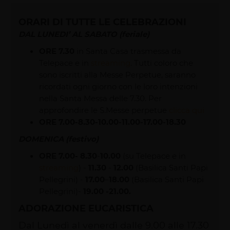
ORARI DI TUTTE LE CELEBRAZIONI
DAL LUNEDI’ AL SABATO (feriale)
ORE 7.30
in Santa Casa trasmessa da
Telepace e in
streaming
. Tutti coloro che
sono iscritti alla Messe Perpetue, saranno
ricordati ogni giorno con le loro intenzioni
nella Santa Messa delle 7.30. Per
approfondire le S.Messe perpetue
clicca qui
ORE 7.00-8.30-10.00-11.00-17.00-18.30
DOMENICA (festivo)
ORE 7.00-
8.30
-
10.00
(su Telepace e in
streaming
) -
11.30
-
12.00
(Basilica Santi Papi
Pellegrini) -
17.00
–
18.00
(Basilica Santi Papi
Pellegrini)-
19.00 -21.00.
ADORAZIONE EUCARISTICA
Dal Lunedì al venerdì dalle 9.00 alle 17.30