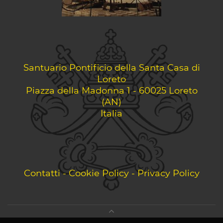
Santuario Pontificio della Santa Casa di
Loreto
Piazza della Madonna 1 - 60025 Loreto
(AN)
Italia
Contatti
-
Cookie Policy
-
Privacy Policy