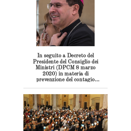
In seguito a Decreto del
Presidente del Consiglio dei
Ministri (DPCM 8 marzo
2020) in materia di
prevenzione del contagio
COVID-19 e al comunicato
stampa n. 11/2020 Decreto
Corona Virus della
Presidenza della Conferenza
Episcopale Italiana,
l’Arcivescovo Mons. Fabio
Dal Cin invia le seguenti
disposizioni, da osservare con