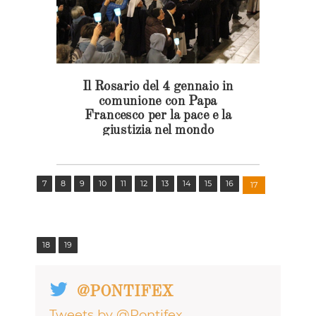
senso di responsabilità.
Decreto 223_ 8 marzo 2020
Emergenza Coronavirus Si
allega a questo link il Decreto
222, cui rimandano le
disposizioni del Decreto 223
Il Rosario del 4 gennaio in
comunione con Papa
Francesco per la pace e la
giustizia nel mondo
7
8
9
10
11
12
13
14
15
16
17
18
19
@PONTIFEX
Tweets by @Pontifex