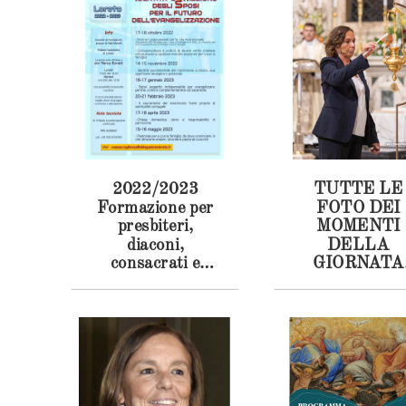
2022/2023
TUTTE LE
Formazione per
FOTO DEI
presbiteri,
MOMENTI
diaconi,
DELLA
consacrati e
GIORNATA
consacrate
DEDICATA
ALLA
NATIVITA'
DELLA
VERGINE
MARIA