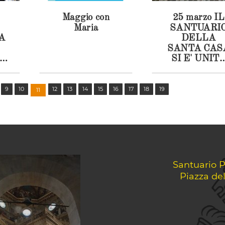
Maggio con
25 marzo IL
Maria
SANTUARI
A
DELLA
SANTA CAS
SI E' UNIT
ALLA
NE
PREGHIER
DEL SANT
9
10
12
13
14
15
16
17
18
19
11
PADRE
NTO
O
Santuario P
Piazza de