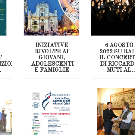
INIZIATIVE
6 AGOSTO
RIVOLTE AI
2022 SU RAI
’
GIOVANI,
IL CONCER
NZIONE
ADOLESCENTI
DI RICCARD
A
E FAMIGLIE
MUTI AL
SANTUARI
DELLA
O
SANTA CAS
O
DI LORETO
A