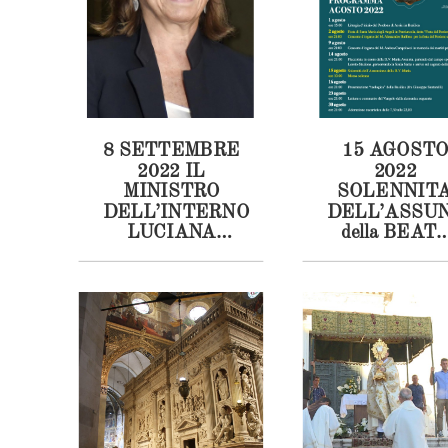
8 SETTEMBRE
15 AGOSTO
2022 IL
2022
MINISTRO
SOLENNITA
DELL’INTERNO
DELL’ASSU
LUCIANA
della BEAT
LAMORGESE
VERGINE
ACCENDERA’
MARIA
LA LAMPADA
SANTUARI
DELLA PACE
PONTIFICI
PER IL
DELLA
MONDO
SANTA CAS