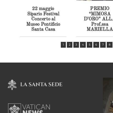
22 maggio
PREMIO
Sipario Festival
“MIMOSA
Concerto al
D’ORO” ALL
Museo Pontificio
Prof.ssa
Santa Casa
MARIELLA
ENOC e
CONVENZIO
OSPEDALE
1
2
3
4
5
6
7
8
BAMBINO
GESU’ E
DIPARTIME
SANITARI