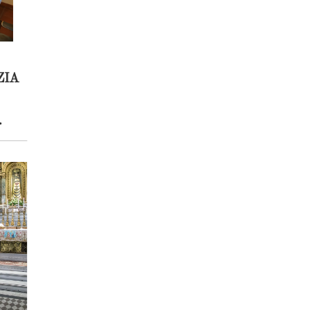
ZIA
O
O
A