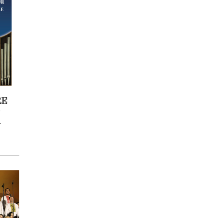
RE
O
A