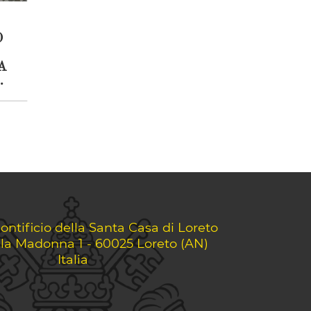
O
A
O
A
O
ontificio della Santa Casa di Loreto
lla Madonna 1 - 60025 Loreto (AN)
Italia