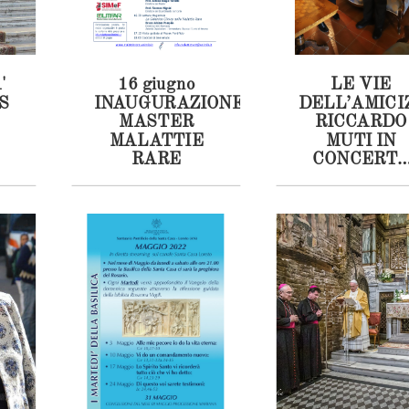
'
16 giugno
LE VIE
S
INAUGURAZIONE
DELL’AMICI
MASTER
RICCARDO
MALATTIE
MUTI IN
RARE
CONCERT
AL
SANTUARI
DELLA
SANTA CAS
DI LORETO