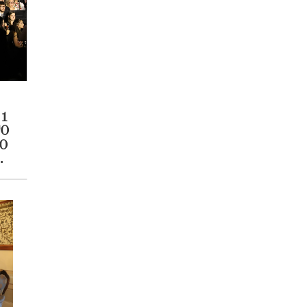
 1
TO
O
O
A