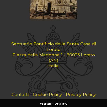
Santuario Pontificio della Santa Casa di
Loreto
Piazza della Madonna 1 - 60025 Loreto
(AN)
Italia
Contatti
-
Cookie Policy
-
Privacy Policy
COOKIE POLICY