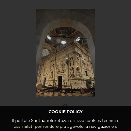
COOKIE POLICY
Il portale Santuarioloreto.va utilizza cookies tecnici o
Santuario Pontificio della Santa Casa di
assimilati per rendere più agevole la navigazione e