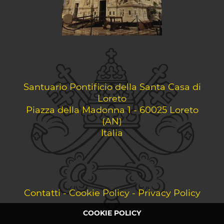
Santuario Pontificio della Santa Casa di
Loreto
Piazza della Madonna 1 - 60025 Loreto
(AN)
Italia
Contatti
-
Cookie Policy
-
Privacy Policy
COOKIE POLICY