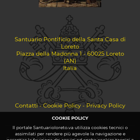
Santuario Pontificio della Santa Casa di
Loreto
Piazza della Madonna 1 - 60025 Loreto
(AN)
Italia
Contatti
-
Cookie Policy
-
Privacy Policy
COOKIE POLICY
Il portale Santuarioloreto.va utilizza cookies tecnici o
assimilati per rendere più agevole la navigazione e
Copyright © 2021-2026 Santuario Pontificio della Santa
garantire la fruizione dei servizi ed anche cookies tecnici e