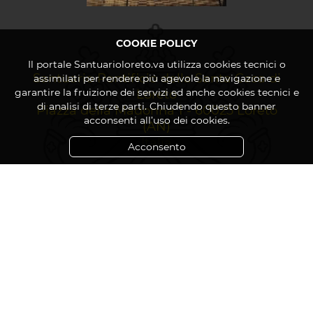
COOKIE POLICY
Il portale Santuarioloreto.va utilizza cookies tecnici o
Santuario Pontificio della Santa Casa di
assimilati per rendere più agevole la navigazione e
garantire la fruizione dei servizi ed anche cookies tecnici e
Loreto
di analisi di terze parti. Chiudendo questo banner
Piazza della Madonna 1 - 60025 Loreto
acconsenti all’uso dei cookies.
(AN)
Italia
Acconsento
Contatti
-
Cookie Policy
-
Privacy Policy
Copyright © 2021-2026 Santuario Pontificio della Santa