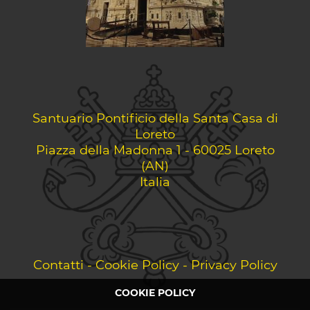
Santuario Pontificio della Santa Casa di
Loreto
Piazza della Madonna 1 - 60025 Loreto
(AN)
Italia
Contatti
-
Cookie Policy
-
Privacy Policy
COOKIE POLICY