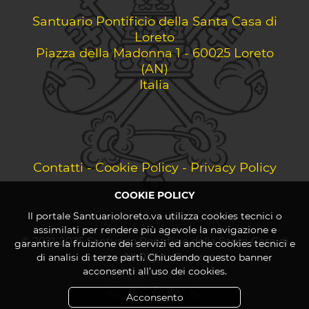
Santuario Pontificio della Santa Casa di
Loreto
Piazza della Madonna 1 - 60025 Loreto
(AN)
Italia
Contatti
-
Cookie Policy
-
Privacy Policy
COOKIE POLICY
Il portale Santuarioloreto.va utilizza cookies tecnici o
assimilati per rendere più agevole la navigazione e
© 2021-2025 Santuario Pontificio della Santa Casa di
garantire la fruizione dei servizi ed anche cookies tecnici e
Loreto. All Rights Reserved.
di analisi di terze parti. Chiudendo questo banner
acconsenti all’uso dei cookies.
Acconsento