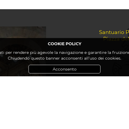
Santuario P
Piazza de
COOKIE POLICY
ati per rendere più agevole la navigazione e garantire la fruizione 
Chiudendo questo banner acconsenti all’uso dei cookies.
Acconsento
Contatt
25 Santuario Pontificio della Santa Casa di Loreto. All Rights