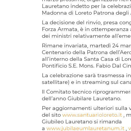
Lauretano indetto per la celebraz
Madonna di Loreto Patrona degli Ae
La decisione del rinvio, presa co
Forza Armata, è in ottemperanza a
dei ministri relativamente all’e
Rimane invariata, martedì 24 marz
Centenario della Patrona dell’Aero
all’interno della Santa Casa di Lo
Pontificio S.E. Mons. Fabio Dal Ci
La celebrazione sarà trasmessa in 
satellitare) e in streaming sul ca
Il Comitato tecnico riprogrammerà 
dell’anno Giubilare Lauretano.
Per aggiornamenti ulteriori sulla 
del sito
www.santuarioloreto.it
, m
Giubileo Lauretano si rimanda
a
www.jubilaeumlauretanum.it
,
w