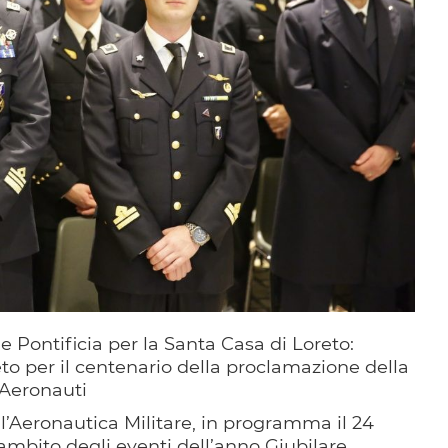
 Pontificia per la Santa Casa di Loreto:
to per il centenario della proclamazione della
 Aeronauti
ll’Aeronautica Militare, in programma il 24
ambito degli eventi dell’anno Giubilare