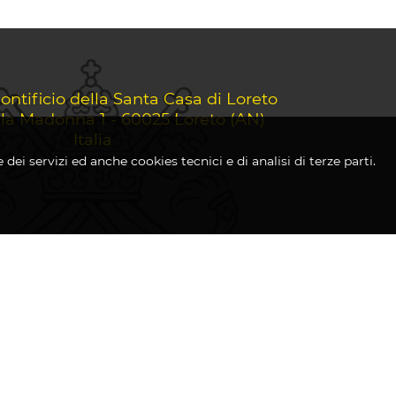
ontificio della Santa Casa di Loreto
lla Madonna 1 - 60025 Loreto (AN)
Italia
dei servizi ed anche cookies tecnici e di analisi di terze parti.
i
-
Cookie Policy
-
Privacy Policy
 Reserved.