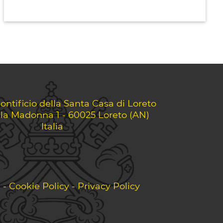
ontificio della Santa Casa di Loreto
lla Madonna 1 - 60025 Loreto (AN)
Italia
i
-
Cookie Policy
-
Privacy Policy