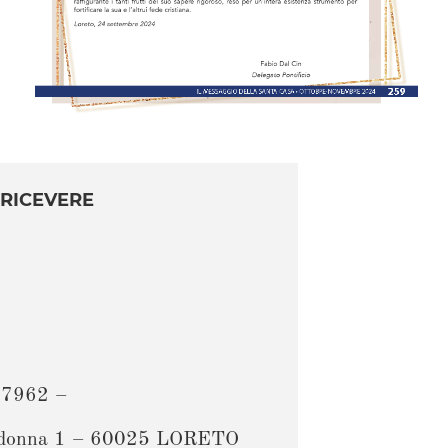
 RICEVERE
07962 –
la Madonna 1 – 60025 LORETO