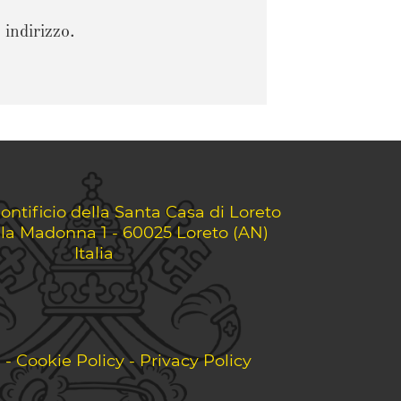
 indirizzo.
ontificio della Santa Casa di Loreto
lla Madonna 1 - 60025 Loreto (AN)
Italia
i
-
Cookie Policy
-
Privacy Policy