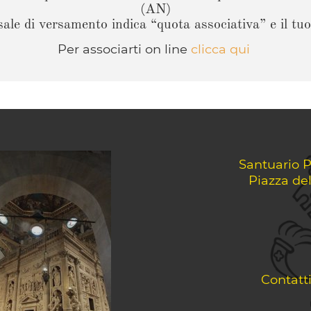
(AN)
ale di versamento indica “quota associativa” e il tuo
Per associarti on line
clicca qui
Santuario P
Piazza de
Contatt