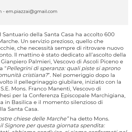
m - em.piazzai@gmail.com
il Santuario della Santa Casa ha accolto 600
 Marche. Un servizio prezioso, quello che
occhie, che necessità sempre di ritrovare nuovo
nto. Il mattino è stato dedicato all’ascolto della
. Gianpiero Palmieri, Vescovo di Ascoli Piceno e
a “
Pellegrini di speranza: quali piste si aprono
omunità cristiana?
”. Nel pomeriggio dopo la
olto il pellegrinaggio giubilare, iniziato con la
a S.E. Mons. Franco Manenti, Vescovo di
chesi per la Conferenza Episcopale Marchigiana,
 in Basilica e il momento silenzioso di
lla Santa Casa.
nostre chiese delle Marche”
ha detto Mons.
il Signore per questa giornata spendita: