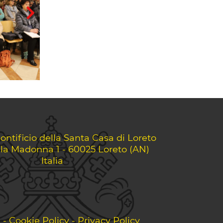
ontificio della Santa Casa di Loreto
lla Madonna 1 - 60025 Loreto (AN)
Italia
i
-
Cookie Policy
-
Privacy Policy