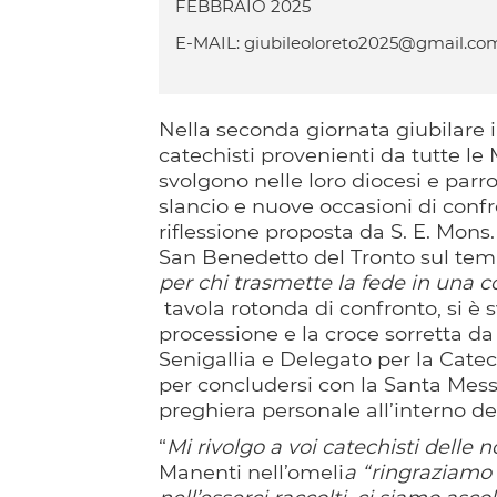
FEBBRAIO 2025
E-MAIL: giubileoloreto2025@gmail.co
Nella seconda giornata giubilare 
catechisti provenienti da tutte le
svolgono nelle loro diocesi e parr
slancio e nuove occasioni di confro
riflessione proposta da S. E. Mons
San Benedetto del Tronto sul tem
per chi trasmette la fede in una c
tavola rotonda di confronto, si è sv
processione e la croce sorretta d
Senigallia e Delegato per la Cate
per concludersi con la Santa Messa
preghiera personale all’interno de
“
Mi rivolgo a voi catechisti delle 
Manenti nell’omeli
a “ringraziamo 