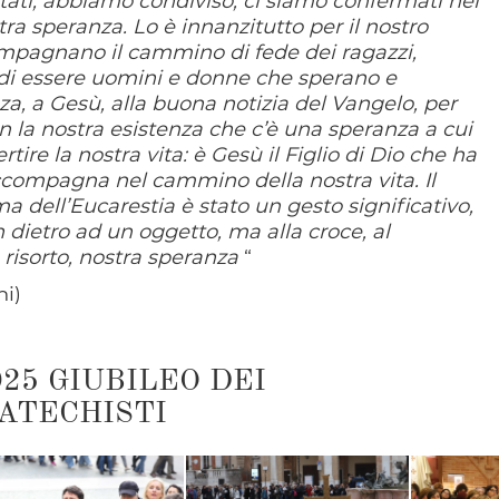
oltati, abbiamo condiviso, ci siamo confermati nel
a speranza. Lo è innanzitutto per il nostro
ompagnano il cammino di fede dei ragazzi,
e di essere uomini e donne che sperano e
za, a Gesù, alla buona notizia del Vangelo, per
n la nostra esistenza che c’è una speranza a cui
rtire la nostra vita: è Gesù il Figlio di Dio che ha
accompagna nel cammino della nostra vita. Il
dell’Eucarestia è stato un gesto significativo,
ietro ad un oggetto, ma alla croce, al
o risorto, nostra speranza
“
ni)
025 GIUBILEO DEI
ATECHISTI