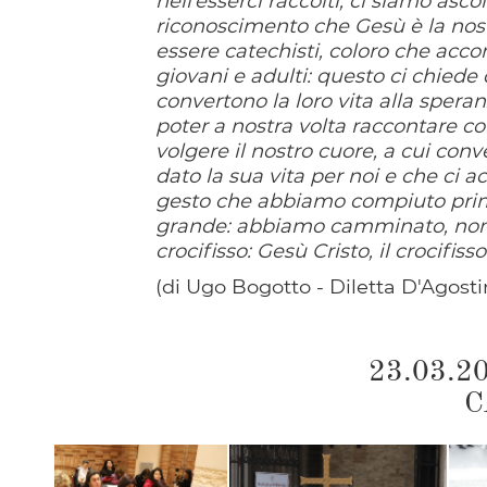
nell’esserci raccolti, ci siamo asc
riconoscimento che Gesù è la nostr
essere catechisti, coloro che acc
giovani e adulti: questo ci chied
convertono la loro vita alla speran
poter a nostra volta raccontare co
volgere il nostro cuore, a cui conve
dato la sua vita per noi e che ci 
gesto che abbiamo compiuto prima 
grande: abbiamo camminato, non d
crocifisso: Gesù Cristo, il crocifiss
(di Ugo Bogotto - Diletta D'Agosti
23.03.2
C