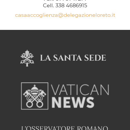
Cell. 338 4686915
casaaccoglienza@delegazioneloreto.it