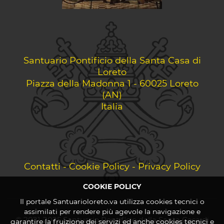
Santuario Pontificio della Santa Casa di
Loreto
Piazza della Madonna 1 - 60025 Loreto
(AN)
Italia
Contatti
-
Cookie Policy
-
Privacy Policy
COOKIE POLICY
Il portale Santuarioloreto.va utilizza cookies tecnici o
assimilati per rendere più agevole la navigazione e
© 2021-2025 Santuario Pontificio della Santa Casa di
garantire la fruizione dei servizi ed anche cookies tecnici e