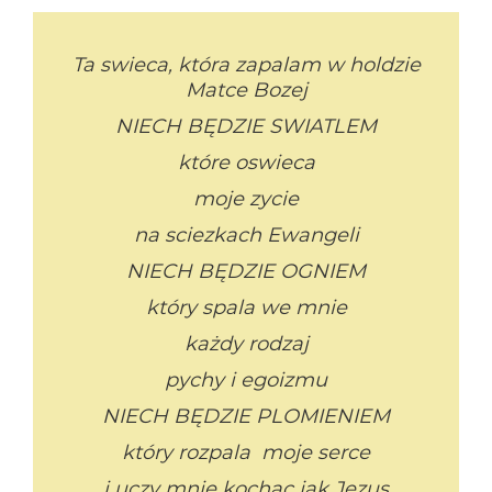
Ta swieca, która zapalam w holdzie
Matce Bozej
NIECH BĘDZIE SWIATLEM
które oswieca
moje zycie
na sciezkach Ewangeli
NIECH BĘDZIE OGNIEM
który spala we mnie
każdy rodzaj
pychy i egoizmu
NIECH BĘDZIE PLOMIENIEM
który rozpala moje serce
i uczy mnie kochac jak Jezus